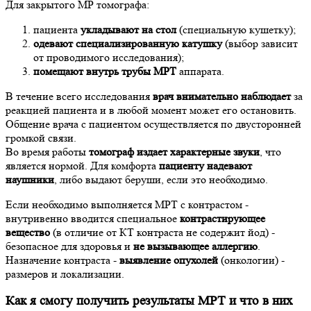
Для закрытого МР томографа:
пациента
укладывают на стол
(специальную кушетку);
одевают специализированную катушку
(выбор зависит
от проводимого исследования);
помещают внутрь трубы МРТ
аппарата.
В течение всего исследования
врач внимательно наблюдает
за
реакцией пациента и в любой момент может его остановить.
Общение врача с пациентом осуществляется по двусторонней
громкой связи.
Во время работы
томограф издает характерные звуки
, что
является нормой. Для комфорта
пациенту надевают
наушники
, либо выдают беруши, если это необходимо.
Если необходимо выполняется МРТ с контрастом -
внутривенно вводится специальное
контрастирующее
вещество
(в отличие от КТ контраста не содержит йод) -
безопасное для здоровья и
не вызывающее аллергию
.
Назначение контраста -
выявление опухолей
(онкологии) -
размеров и локализации.
Как я смогу получить результаты МРТ и что в них