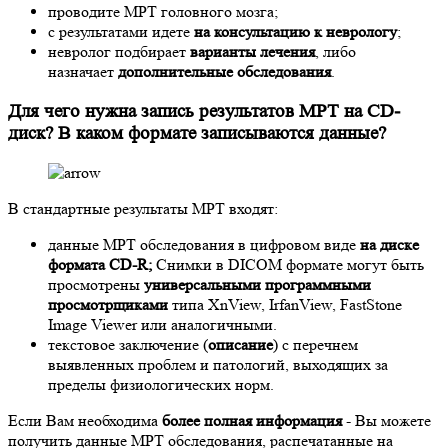
проводите МРТ головного мозга;
с результатами идете
на консультацию к неврологу
;
невролог подбирает
варианты лечения
, либо
назначает
дополнительные обследования
.
Для чего нужна запись результатов МРТ на CD-
диск? В каком формате записываются данные?
В стандартные результаты МРТ входят:
данные МРТ обследования в цифровом виде
на диске
формата CD-R;
Снимки в DICOM формате могут быть
просмотрены
универсальными программными
просмотрщиками
типа XnView, IrfanView, FastStone
Image Viewer или аналогичными.
текстовое заключение (
описание
) с перечнем
выявленных проблем и патологий, выходящих за
пределы физиологических норм.
Если Вам необходима
более полная информация
- Вы можете
получить данные МРТ обследования, распечатанные на