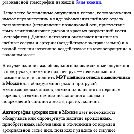
резонансной томографии из нашей
базы знаний
.
Чаще всего болезненные ощущения в голове, головокружения
имеют первоисточник в виде заболевания шейного отдела
позвоночника (искривление позвонковой оси, присутствие
грыж межпозвонковых дисков и краевых разрастаний кости
-остеофитов). Данные патологии оказывают влияние на
шейные сосуды и артерии (воздействуют экстравазально) и в
разной степени негативно воздействуют на кровообращение в
головном мозге.
В случае наличия жалоб больного на болезненные ощущения
в шее, руках, онемение пальцев рук — необходимо, по
возможности, выполнить
МРТ шейного отдела позвоночника
в Москве
для обнаружения грыж и протрузий
межпозвонковых дисков, оценки их влияния на нервные
корешки, степени стеноза позвоночного канала и
повреждений спинного мозга, при их наличии.
Ангиография артерий шеи
в Москве
дает возможность
обнаружить или опровергнуть наличие врожденных,
приобретенных заболеваний и отклонений от нормы в
артериальной сетке шеи, позволяет увидеть её текущее